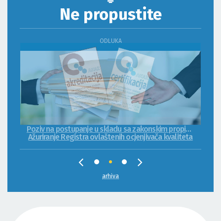
Ne propustite
ODLUKA
Poziv na postupanje u skladu sa zakonskim propisima
Ažuriranje Registra ovlaštenih ocjenjivača kvaliteta
arhiva