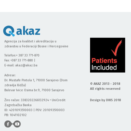
akaz
Agencija za kvalitet i akreditaciju u
zdravstvu u Federaciji Bosne i Hercegovine
Telefon:+ 387 33 771-870
Fax: +387 33 771-880 |
E-mail:
akaz@akaz.ba
Adrese:
Dr. Mustafe Pintola 1, 71000 Sarajevo (Dom
© AKAZ 2013 - 2018
zdravlja Ilidža)
All rights reserved
Bulevar Ivice Osima br.9, 71000 Sarajevo
Žiro račun: 3383202266132924 • UniCredit
Design by DWS 2018
Zagrebačka Banka
ID: 4201093510003 | PDV: 201093510003
PB: 1041102102